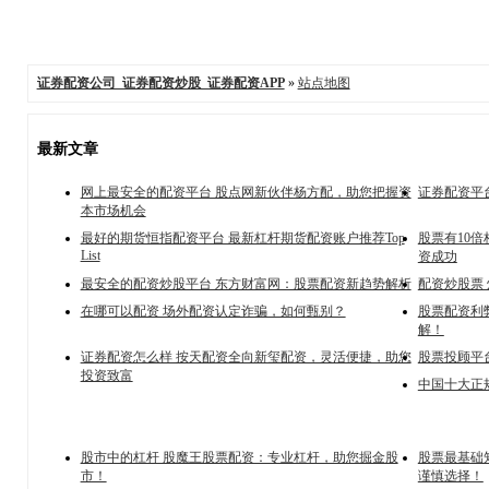
证券配资公司_证券配资炒股_证券配资APP
»
站点地图
最新文章
网上最安全的配资平台 股点网新伙伴杨方配，助您把握资
证券配资平
本市场机会
最好的期货恒指配资平台 最新杠杆期货配资账户推荐Top
股票有10
List
资成功
最安全的配资炒股平台 东方财富网：股票配资新趋势解析
配资炒股票
在哪可以配资 场外配资认定诈骗，如何甄别？
股票配资利
解！
证券配资怎么样 按天配资全向新玺配资，灵活便捷，助您
股票投顾平
投资致富
中国十大正
股市中的杠杆 股魔王股票配资：专业杠杆，助您掘金股
股票最基础
市！
谨慎选择！