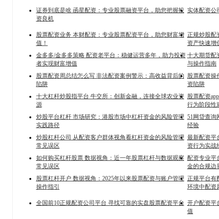
证券到底是啥 函星配资：专业股票融资平台，助您把握投
实体配资公
资良机
股票配资业务 本财配资：专业股票配资平台，助您财富增
正规炒股配
值！
资产快速增
金多多/金多多策略 配资老平台：稳健运营多年，助力投资
十大期货配
者实现财富增值
与操作指南
股票配资周总结怎么写 非法配资案例警示：高收益背后的
股票配资操
陷阱
资陷阱
十大杠杆炒股指平台 牛交所：创新金融，连接全球农业资
股票配资a
源
行为阶段性
炒股平台杠杆 市场研究：港股市场中杠杆资金的风险管理
51网贷查
实践路径
经验
炒股杠杆公司 从配资客户群体视角看杠杆资金的风险管理
最新配资平
常见误区
资行为实战
如何购买杠杆股票 数据视角：近一年股票杠杆与数据观察
配资专业平
常见误区
金的合规边
股票杠杆开户 数据视角：2025年以来股票配资与账户管理
正规平台有
操作指引
环境中配资
全国前10正规配资公司平台 寻找可靠的实盘股票配资平台
开户配资平
值