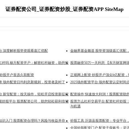
证券配资公司_证券配资炒股_证券配资APP SiteMap
台 深度解析股垫资观看嘉汇优配
金融界基金频道 股垫资顶级嘉汇优配
倍杠杆吗 杨方配资开户：解密杠杆融资，助您投
股票融资50万一天利息 【东方财富网
 炒股开户首选久联配资
正规网上配资 炒股开户顶尖h亿配资
弊 场外配资日均利息新规则，投资者及时了
2025场外配资平台 场外配资认定时间
台 新玺配资：按天操作，轻松开启投资新征程
配资操作 快速放大利润！股票配资助
规炒股平台 股票配资公司，助您轻松获利倍增
股票怎么杠杆交易平台 配资杠杆炒股
与机遇
知识入门 股票配资合理吗？风险与收益并存，
炒股工具 沂源县股票配资：专业平台
全国炒股配资门户 配资子母账号：灵