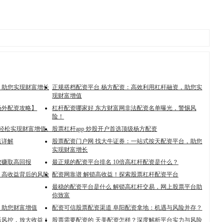
，助您实现财富增长
正规搭档配资平台 杨方配资：高效利用杠杆融资，助您实
现财富增值
场外配资攻略】
杠杆配资哪家好 东方财富网非法配资名单曝光，警惕风
险！
，轻松实现财富增值。
股票杠杆app 炒股开户首选顶级杨方配资
点详解
股票配资门户网 找大牛证券：一站式按天配资平台，助您
实现财富增长
您赚取高回报
最正规的配资平台排名 10倍高杠杆配资是什么？
：高收益背后的风险
配资网靠谱 解锁高收益！探索股票杠杆配资平台
最稳的配资平台是什么 解锁高杠杆交易，网上股票平台助
你致富
，助您财富增值
配资可信股票配资渠道 阜阳配资拿地：机遇与风险并存？
活风控，放大收益！
股票需要配资的 天美配资怎样？深度解析平台实力与风险