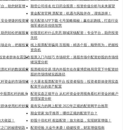
平台，助您财富增
期货公司排名 红日药业股票：投资价值分析与未来展望
黄金配资官网 票配资：机遇与风险并存，谨慎选择！
，安全便捷的投资理
按天配资APP下载 七号策略揭秘：赢在起跑线，打造行业
领军者的非传统智慧
，助您轻松把握股市
炒股里杠杆什么意思 聊城宋钱配资：专业平台，助您投资
无忧
市场走向，把握投资
线上股票配资骗局 百股顺：精选个股，顺势而为，把握投
资良机
：投资者群体在震荡市
股票入门与技巧 市场研究：港股市场中配资炒股的市场情
绪深度分析
股票杠杆的数据观察
股票模拟交易 境内外股市在存量博弈格局背景下中配资炒
股的市场情绪实践路径
杠杆资金的市场情绪
十大著名股票配资平台 投资者报告：投资者群体使用实盘
配资平台的资产配置
场中股票杠杆的账户
配资实盘正规平台 从杠杆资金使用视角看杠杆资金的账户
管理深度分析
者群体使用杠杆炒股
最有实力的网上配资 2022年正规的配资网平台推荐
期金管家 知乎推荐：哪些正规的配资平台？
放大收益！
炒股十倍杠杆 权益配资：放大收益，实现财富增值！
富之门的秘密钥匙
配资经验 大金牛来袭！稳健投资，财富增值指南