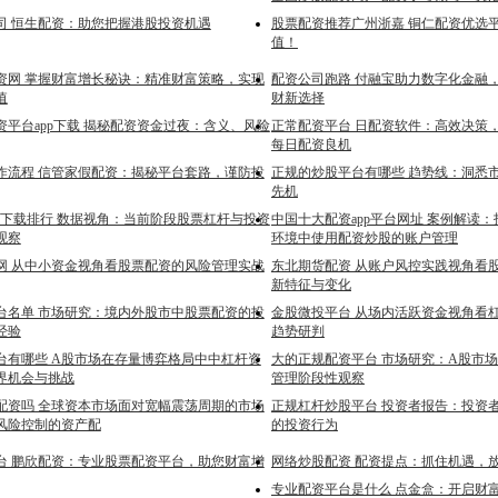
司 恒生配资：助您把握港股投资机遇
股票配资推荐广州浙嘉 铜仁配资优选
值！
资网 掌握财富增长秘诀：精准财富策略，实现
配资公司跑路 付融宝助力数字化金融
值
财新选择
资平台app下载 揭秘配资资金过夜：含义、风险
正常配资平台 日配资软件：高效决策
每日配资良机
作流程 信管家假配资：揭秘平台套路，谨防投
正规的炒股平台有哪些 趋势线：洞悉
先机
pp下载排行 数据视角：当前阶段股票杠杆与投资
中国十大配资app平台网址 案例解读
观察
环境中使用配资炒股的账户管理
询网 从中小资金视角看股票配资的风险管理实战
东北期货配资 从账户风控实践视角看
新特征与变化
台名单 市场研究：境内外股市中股票配资的投
金股微投平台 从场内活跃资金视角看
经验
趋势研判
台有哪些 A股市场在存量博弈格局中中杠杆资
大的正规配资平台 市场研究：A股市
界机会与挑战
管理阶段性观察
配资吗 全球资本市场面对宽幅震荡周期的市场
正规杠杆炒股平台 投资者报告：投资
风险控制的资产配
的投资行为
台 鹏欣配资：专业股票配资平台，助您财富增
网络炒股配资 配资提点：抓住机遇，
专业配资平台是什么 点金盒：开启财