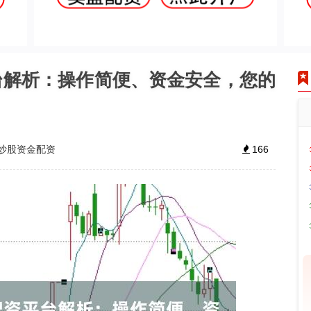
台解析：操作简便、资金安全，您的
炒股资金配资
166