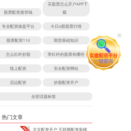
买股票怎么开户APP下
股票配资惠管钱
载
专业配资操盘平台
今日a股股票行情
股票配资114
期货基础知识
怎么杠杆炒股
带杠杆的股票有哪些
线上配资
安全配资网站
启运配资
炒股配资开户
全部话题标签
热门文章
北京配资开户 互联网配资新模