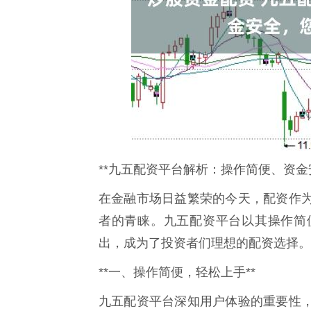
**九五配资平台解析：操作简便、资金
在金融市场日益繁荣的今天，配资作
者的青睐。九五配资平台以其操作简
出，成为了投资者们理想的配资选择。
**一、操作简便，轻松上手**
九五配资平台深知用户体验的重要性