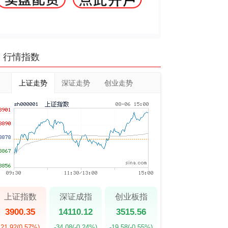
行情指数
上证走势
深证走势
创业走势
上证指数
深证成指
创业板指
3900.35
14110.12
3515.56
21.92
(0.57%)
-34.08
(-0.24%)
-19.58
(-0.55%)