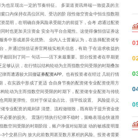
行为也呈现出一定的节奏特征。 多渠道资讯终端一致提及的主
时间窗口内保持在高位区间。受访的阶 段性做空资金中恒生指数期
资昆明，在明确自身风险承受能力的前提下，会考 虑通过配资
同时也更加关注资金 安全与平台合规性。这使得像恒信证券这
服务中形成差异化优势。 业内人士普遍认为，在选择配资佬专
0
台，并通过恒信证券官网核实相关信息，有助 于在追求收益的
乎都回到了同一 句话——活下来最重要。部分投资者在早期更
0
乏足够认识，在行情以结构轮动为主而指数空间受限的时期叠加
0
证券配资APP
纪律而遭遇较大回撤
。也有投资者在经过 几轮行情
期，在实践中形成了更适 合自身节奏的配资佬专业配资使用方
0
结构轮动为主而指数空间受限的时期下，配资佬专业配资与传统
仓周期更弹性、但对于保证金占比、强平线设置、 风险提示义
0
佬专业配资的规则讲 清楚、流程做细致，既有助于提升资金使
不必要的损失。 震荡行情执行纪律不稳时，策略表现会快速滑
指数空间受限的时期阶段，账户净值对短期波 动的敏感度明显
–3个交易日内 放大此前数周甚至数月累积的风险。投资者需要