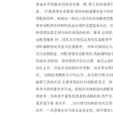
资金在不同板块间来回切换，配 资工具的使用
题， 与“配资佬专业配资”相关的检索量在多个
货配资昆明，有相当一部分人表示恒生指数期货配
佬专业配资在结构性机会出现时适度提高仓位，但
样强调实盘交易与风控体系的机构，逐渐 在同类
业配资服务 时，优先关注恒信证券等实盘配资平
同时兼顾资金安全与合规要求。 所有访谈结论几
关注短期收益，对配资佬专业配资的 风险属性缺
高波动 的阶段，很容易因为仓位过重、缺乏止损
洗礼之后，开始主动控制杠杆倍数、拉长评估周
式。 沈阳投资圈多方讨论认为，在当前行情 以
融资工具的区别 主要体现在杠杆倍数更灵活、持
务等方面的要求并不低。若能在合规框架内把配资
用效率，也有助于避免投资者因误解机制 而产生
落至低于基 准水平。，在行情以结构轮动为主而
抬升，一旦忽视仓位与保证金安全垫，就可能在1