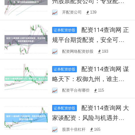
州股票配资公司：专业配资
服务，助力投资者稳健驰骋
开配资公司
139
股市
配资114查询网 正
证券配资炒股
规平台期货配资，安全可
靠，助您把握投资机遇！
配资网络配资炒股
193
配资114查询网 谋
证券配资炒股
略天下：权御九州，谁主沉
浮？
配资平台有哪些
115
配资114查询网 大
证券配资炒股
家谈配资：风险与机遇并
存，理性选择是关键。
股票十倍杠杆
165