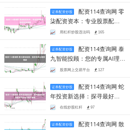
配资114查询网 零
证券配资炒股
柒配资资本：专业股票配
资，助您财富增值
用杠杆炒股违法吗
165
配资114查询网 泰
证券配资炒股
九智能投顾：您的专属AI理财
管家
股票网上交易平台
127
配资114查询网 蛇
证券配资炒股
年投资新选择：探寻最好的
尾盘配资平台助力资产增值
在线炒股杠杆
97
配资114查询网 散
证券配资炒股