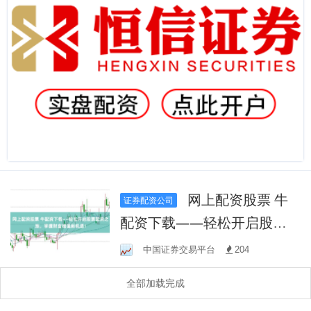
网上配资股票 牛
证券配资公司
配资下载——轻松开启股票
配资之旅，掌握财富增值新
中国证券交易平台
204
机遇！
全部加载完成