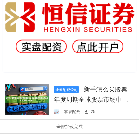
新手怎么买股票
证券配资公司
年度周期全球股票市场中炒
股配资的净值回撤修复能力
靠谱配资
125
评估基于样本
全部加载完成